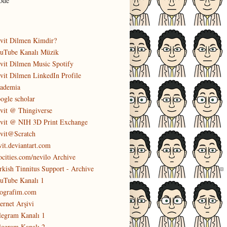
ode
vit Dilmen Kimdir?
uTube Kanalı Müzik
vit Dilmen Music Spotify
vit Dilmen LinkedIn Profile
ademia
ogle scholar
vit @ Thingiverse
vit @ NIH 3D Print Exchange
vit@Scratch
vit.deviantart.com
ocities.com/nevilo Archive
rkish Tinnitus Support - Archive
uTube Kanalı 1
tografim.com
ternet Arşivi
legram Kanalı 1
legram Kanalı 2