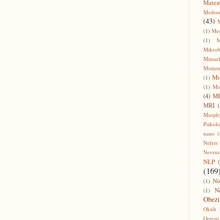
Matem
Medeni
(43)
(1)
Me
(1)
M
Mikro
Mimarl
Mistiz
Mi
(1)
(1)
Mo
(4)
MP
MRI
(
Murph
Psikolo
nano
(
Nefret
Nevruz
NLP
(169
Nö
(1)
N
(1)
Obezi
Okült
Orman