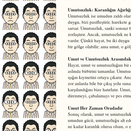
Umutsuzluk: Karanlığın Ağırlığ
Umutsuzluk ise umudun zıddı olara
duygu, bizi pasifleştirir, harekete
sarsar. Umutsuzluk, sanki sonsuz b
zorlaştırır. Ancak, umutsuzluk ne
vardır. Çünkü hayat, bu iki duygu 
bir gölge olabilir; ama umut, o göl
Umut ve Umutsuzluk Arasındak
Hayat, umut ve umutsuzluğun bir da
aslında birbirini tamamlar. Umuts
ışığın kıymetini ortaya çıkarır. A
zor anlarda bile bir çıkış yolu suna
karşılandığını bize hatırlatır. Umu
direnmeyi, çabalamayı ve pes etme
Umut Her Zaman Oradadır
Sonuç olarak, umut ve umutsuzluk,
umudun gücü, umutsuzluğu alt edeb
ne kadar karanlık olursa olsun, o