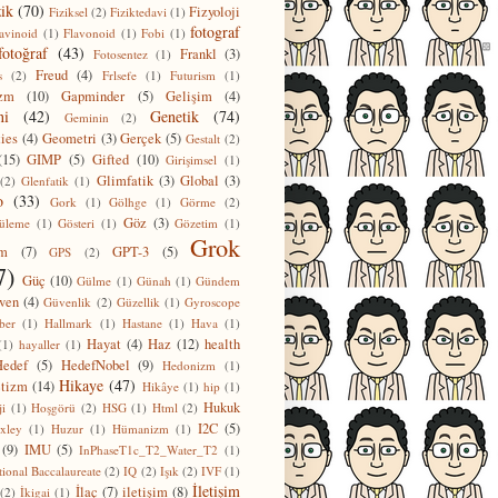
zik
(70)
Fizyoloji
Fiziksel
(2)
Fiziktedavi
(1)
fotograf
lavinoid
(1)
Flavonoid
(1)
Fobi
(1)
fotoğraf
(43)
Frankl
(3)
Fotosentez
(1)
Freud
(4)
s
(2)
Frlsefe
(1)
Futurism
(1)
izm
(10)
Gapminder
(5)
Gelişim
(4)
ni
(42)
Genetik
(74)
Geminin
(2)
ies
(4)
Geometri
(3)
Gerçek
(5)
Gestalt
(2)
(15)
GIMP
(5)
Gifted
(10)
Girişimsel
(1)
Glimfatik
(3)
Global
(3)
(2)
Glenfatik
(1)
o
(33)
Gork
(1)
Gölhge
(1)
Görme
(2)
Göz
(3)
üleme
(1)
Gösteri
(1)
Gözetim
(1)
Grok
em
(7)
GPT-3
(5)
GPS
(2)
7)
Güç
(10)
Gülme
(1)
Günah
(1)
Gündem
ven
(4)
Güvenlik
(2)
Güzellik
(1)
Gyroscope
ber
(1)
Hallmark
(1)
Hastane
(1)
Hava
(1)
Hayat
(4)
Haz
(12)
health
(1)
hayaller
(1)
Hedef
(5)
HedefNobel
(9)
Hedonizm
(1)
Hikaye
(47)
tizm
(14)
Hikâye
(1)
hip
(1)
Hukuk
ji
(1)
Hoşgörü
(2)
HSG
(1)
Html
(2)
I2C
(5)
xley
(1)
Huzur
(1)
Hümanizm
(1)
(9)
IMU
(5)
InPhaseT1c_T2_Water_T2
(1)
tional Baccalaureate
(2)
IQ
(2)
Işık
(2)
IVF
(1)
İletişim
İlaç
(7)
iletişim
(8)
(2)
İkigai
(1)