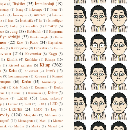
İlişkiler
(35)
İmmünoloji
(19)
lişki
(8)
inkscape
(11)
terapi
(1)
İnanç
(2)
İnme
(1)
internet
(3)
troke
(1)
İnovasyon
(1)
İnternet
İstatistik
(4)
İvmeölçer
de
(1)
İran
(2)
İş
(1)
Jiroskop
(6)
us
(2)
Jeoloji
(2)
Jeopolitik
(1)
Jung
(38)
Kabbalah
(11)
Kaçınma
nce
(2)
fiye sözlüğü
(33)
Kaleidomagic
(1)
Kalite
nser
(22)
Kaos
(24)
Kant
(1)
Kapitalizm
Kardiyoloji
(9)
karikatür
(3)
deş
(1)
Karma
avram
(214)
Kavramlar
(8)
Kaygı
(5)
Kimlik
(4)
Kimya
(16)
(1)
Kimlikler
(1)
Kitap
(362)
Kişisel gelişim
(5)
ı
(1)
k
(8)
Koku
(4)
komik
(13)
Kolesterol
(2)
lo
(9)
konsantrasyon
(1)
Kontrast
(1)
Kontrol
onuşma
(16)
Korku
(15)
Kozmoloji
(2)
oloji
(1)
Kriz Mizah
(1)
Kuantum
(1)
Kudüs
Kültür
(3)
ram
(1)
Kuramı
(1)
Kurumlar
(1)
Lacan
(53)
lleşme
(1)
Lacn. psikoloji'
LED
(3)
ji
(1)
Latince
(2)
LCD
(2)
LDR
(1)
Liderlik
(24)
(15)
LM35
(1)
Log
(1)
evity
(124)
Magisto
(12)
Malzeme
(2)
grafi
(14)
Mamografi
(1)
Mani
(1)
Mantar
ntık
(8)
Masal
(3)
Mardin
(1)
Marka
(1)