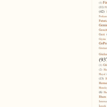
Fi
(1)
(11)
F
(42)
Frekan
Futur
Gemi
Geocit
Gezi
Giyim
GoPr
Görünt
Gözl
(93
Gü
(1)
(2)
Ha
Hayal
(13)
Herme
Histolo
(6)
Hu
Ilham
Interna
İçecek