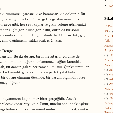
Ne
ı
k, ruhumuzu çaresizlik ve karamsarlıkla doldurur. Bu
 geçme isteğimizi köreltir ve geleceğe dair inancımızı
Etiket
ir gece gibi, her şeyi kaplar ve çıkış yolunu görmemizi
10 Kas
 kadar güçlü görünürse görünsün, onun da bir sonu
5G
(1
arasında sürekli bir denge halindedir. Umutsuzluk, geçici
Adale
genin dağılmasını sağlayacak ışığı taşır.
Aile
Akupu
i Denge
Alışka
(1)
A
nsıdır. Bu iki duygu, birbirine zıt gibi görünse de,
Anato
uzluk, umudun değerini anlamamızı sağlar; karanlık,
Anlam
ncak, bu dansın galibi her zaman umuttur. Çünkü umut, en
(1)
Ant
r. En karanlık gecelerin bile en parlak şafaklarla
(2)
ara
t, bir duygu olmanın ötesinde, bir yaşam biçimidir; bize
(7)
Ark
meyi öğretir.
Ar
(1)
Atatür
(1)
Ay
 hayatımızın kaçınılmaz birer gerçeğidir. Ancak,
(2)
Ba
ilecek kadar büyüktür. Umut, tünelin sonundaki ışıktır;
Başlan
BedenD
 ışığı bulmak her zaman mümkündür. Ellerini uzat, çünkü
Benze