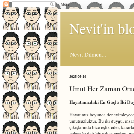
Nevit'in bl
Nevit Dilmen...
2025-05-19
Umut Her Zaman Ora
Hayatımızdaki En Güçlü İki D
Hayatımız boyunca deneyimleyeceğ
umutsuzluktur. Bu iki duygu, insan
çıkışlarında bize eşlik eder, karar
geleceğe dair bir ışık sunarken, u