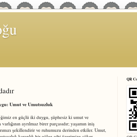
oğu
QR Cod
dadır
uygu: Umut ve Umutsuzluk
imiz en güçlü iki duygu, şüphesiz ki umut ve
 varlığının ayrılmaz birer parçasıdır; yaşamın iniş
larımızı şekillendirir ve ruhumuzu derinden etkiler. Umut,
mutsuzluk karanlık bir gölge gibi üzerimize çöker.