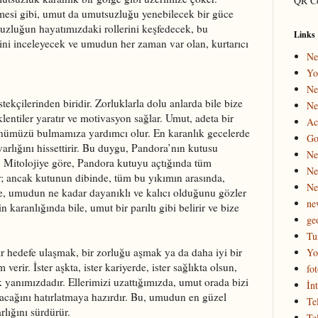
QR C
etmesi gibi, umut da umutsuzluğu yenebilecek bir güce
suzluğun hayatımızdaki rollerini keşfedecek, bu
Links
isini inceleyecek ve umudun her zaman var olan, kurtarıcı
Ne
Yo
Ne
kçilerinden biridir. Zorluklarla dolu anlarda bile bize
Ne
lentiler yaratır ve motivasyon sağlar. Umut, adeta bir
Ac
nümüzü bulmamıza yardımcı olur. En karanlık gecelerde
Go
 varlığını hissettirir. Bu duygu, Pandora’nın kutusu
Ne
. Mitolojiye göre, Pandora kutuyu açtığında tüm
Ne
r; ancak kutunun dibinde, tüm bu yıkımın arasında,
Ne
ye, umudun ne kadar dayanıklı ve kalıcı olduğunu gözler
ne
karanlığında bile, umut bir parıltı gibi belirir ve bize
ge
Tu
Bir hedefe ulaşmak, bir zorluğu aşmak ya da daha iyi bir
Yo
verir. İster aşkta, ister kariyerde, ister sağlıkta olsun,
fo
k yanımızdadır. Ellerimizi uzattığımızda, umut orada bizi
İn
lacağını hatırlatmaya hazırdır. Bu, umudun en güzel
Te
rlığını sürdürür.
Te