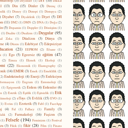
rmatoloji
(3)
DIY
(10)
Deyimler
(1)
Dikkat
l
(13)
Din
(15)
Dinler
(3)
Direnç
(1)
nlik
(1)
Disney
(1)
Distopi
(1)
Distopya
(2)
)
Diyabet
(7)
Diyet
(5)
DJI
Diyalektik
(1)
om
(11)
DM2
(1)
DMN
(2)
DNA
(1)
Doğa
(2)
in
(5)
Dopamin
(1)
Doppler
(1)
Dönüşüm
(1)
Duygular
(95)
(1)
Dualite
(1)
Dualizm
(1)
Düalizm
(3)
Dünya
(3)
sal Zeka
(1)
nme
(4)
Edebiyat
(7)
Edepsiziyat
Düzen
(1)
ducation
(21)
EEPROM
(2)
Efsane
(1)
eğitim
(47)
Ego
(5)
Egzersiz
(6)
i
(1)
(2)
Eimza
(1)
Ekmek
(1)
Ekoloji
(1)
omi
(22)
Ekonomik
(1)
Elastography
(2)
onik
(14)
EMDR
(3)
Emek
(1)
Emeklilik
(2)
Endokrinoloji
(4)
Enerji
(5)
Enfeksiyon
(2)
formasyon
(1)
Engram
(1)
Entomoloji
(2)
Erdem
(4)
Erdemler
(6)
i
(1)
Epigenetik
(2)
Etik
on
(2)
Estetik
(2)
Eşitlik
(1)
Eşitsizlik
(1)
eToys
(3)
Evlilik
(15)
timoloji
(2)
EVO
(1)
Ezoterik
(5)
(1)
Evrim
(1)
Fabl
(1)
FaceApp
aj
(4)
Family
(3)
Fal
(1)
Fallacy
(1)
Farmakoloji
(16)
Faşizm
(3)
alık
(2)
Felsefe
(194)
(1)
Feminizm
(1)
Festival
fikir
(28)
kra
(3)
Fikik
(1)
Film
(1)
Finans