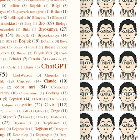
(5)
bilfen
(3)
Bilgi
(3)
Bilgelik
(1)
ayar
(6)
Bilim
(11)
Bilgisayarlı tomografi
(1)
(45)
Bilinçaltı
(6)
Bilinçdışı
(1)
Bilişim
(1)
Bio
(69)
isiknoktasi
(8)
Bing
(1)
Biology
Biyokimya
(27)
oteknoloji
(1)
Bitki
(1)
ji
(34)
Biyoteknoloji
(14)
Biyolojik
(2)
Boşluk
(19)
Botanik
(4)
(1)
BOS
(1)
Boya
zuk
(3)
Breast cancer
Böcek
(1)
BPH
(1)
udizm
(3)
Büyük Veri
(3)
Buzzer
(2)
Cards
Cehalet
(7)
Cerrahi
(3)
C
(1)
Certificate
(2)
ChatGPT
Chaos
(3)
(1)
Ceviri
(1)
75)
ChefWatson
(3)
Chomsky
(1)
Claude
(19)
lik
(12)
Cinsiyet
(14)
color mri
(54)
Computed
ya
(2)
raphy
(10)
Cooking
(13)
Connectome
(1)
t
(5)
Copyleft
(14)
COVID
(1)
CRISPR
(1)
çekim
(22)
Çeviri
(112)
)
Çalışma
(2)
Çizge
(11)
(2)
Çevrimi
(1)
Çift
(1)
Çiftler
(1)
(16)
çocuk
(5)
Dans
(1)
Data
(1)
Database
(1)
(27)
Dayanıklılık
(1)
DeepSearch
(1)
eek
(4)
Değişim
(6)
Değersizlik
(1)
Deneyim
nge
(3)
Depresyon
(3)
Deontoloji
(1)
Dergi