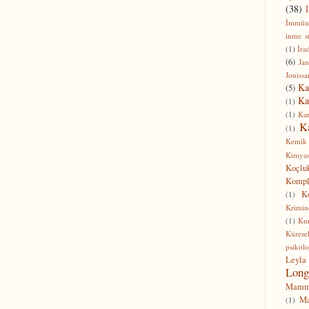
(38)
İ
İmmüno
inme s
(1)
İra
(6)
Jan
Jouissa
Ka
(5)
Ka
(1)
(1)
Kar
K
(1)
Kemik
Kimyas
Koçlu
Komp
K
(1)
Krimin
(1)
Ku
Kürese
psikolo
Leyla
Long
Mammo
Ma
(1)