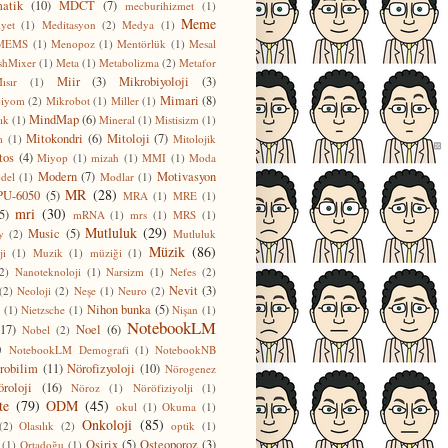
atik
(10)
MDCT
(7)
mecburihizmet
(1)
Meme
yet
(1)
Meditasyon
(2)
Medya
(1)
MEMS
(1)
Menopoz
(1)
Mentörlük
(1)
Mesal
shMixer
(1)
Meta
(1)
Metabolizma
(2)
Metafor
Miir
(3)
Mikrobiyoloji
(3)
ısır
(1)
Mimari
(8)
biyom
(2)
Mikrobot
(1)
Miller
(1)
MindMap
(6)
ık
(1)
Mineral
(1)
Mistisizm
(1)
Mitokondri
(6)
Mitoloji
(7)
m
(1)
Mitolojik
tos
(4)
Miyop
(1)
mizah
(1)
MMI
(1)
Moda
Modern
(7)
Motivasyon
del
(1)
Modlar
(1)
MR
(28)
U-6050
(5)
MRA
(1)
MRE
(1)
mri
(30)
5)
mRNA
(1)
mrs
(1)
MRS
(1)
Mutluluk
(29)
Music
(5)
y
(2)
Mutluluk
Müzik
(86)
ji
(1)
Muzik
(1)
müziği
(1)
2)
Nanoteknoloji
(1)
Narsizm
(1)
Nefes
(2)
Nevit
(3)
(2)
Neoloji
(2)
Neşe
(1)
Neuro
(2)
Nihon bunka
(5)
(1)
Nietzsche
(1)
Nişan
(1)
NotebookLM
(17)
Noel
(6)
Nobel
(2)
)
NotebookLM Demografi
(1)
NotebookNB
robilim
(11)
Nörofizyoloji
(10)
Nörogenez
öroloji
(16)
Nöroz
(1)
Nöröfiziyolji
(1)
te
(79)
ODM
(45)
okul
(1)
Okuma
(1)
Onkoloji
(85)
(2)
Olasılık
(2)
optik
(1)
Osirix
(5)
Osteoporoz
(3)
(1)
Ortadoğu
(1)