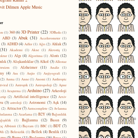
vit Dilmen Apple Music
ler
3D Printer
(22)
360
(6)
ım
(1)
3DBaskı
(1)
Abuk
(31)
ABD
(3)
)
Accelerometer
(1)
t
(3)
ADHD
(4)
Ahlak
(5)
Adler
(1)
Ağrı
(2)
(31)
Akademi
(1)
Akne
(1)
Akrostiş
(1)
Algı
(4)
Alıntı
(12)
nktur
(1)
Algoritma
(1)
nlık
(3)
Alışkanlıklar
(3)
Alkol
(3)
Allostaz
Alzheimer
(11)
ltruizm
(1)
Analiz
(1)
my
(4)
Anı
(1)
Anjio
(1)
Anjiyografi
(1)
(2)
Anma
(1)
Anne
(1)
Anomi
(1)
Anthropic
iviral
(1)
Antropik
(1)
Antropoloji
(2)
Apne
Arduino
(27)
Arkeoloji
ç
(1)
Araştırma
(1)
Artificial intelligence
(12)
etip
(2)
Arxiv
zu
(3)
Astronomi
(7)
Aşk
(14)
astroloji
(1)
Attractor
(7)
k
(2)
Autocomplete
(2)
Avlanma
B2Y
(4)
dınlanma
(2)
Azarlama
(1)
Bağımlılık
Bağlanma
(12)
Basın
(9)
ğışıklık
(1)
BDT
(7)
gıç Albümü
(1)
Bayram
(1)
BBC
(1)
Bellek
(4)
Benlik
(11)
ili
(2)
Belirsizlik
(1)
şme
(5)
Berne
(11)
Beslenme
(16)
Beton
(1)