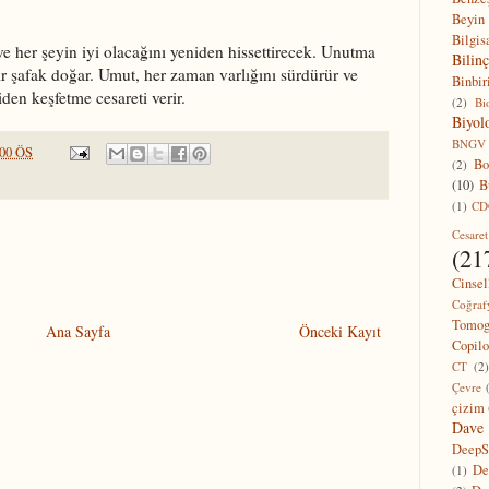
Beyin
Bilgis
e her şeyin iyi olacağını yeniden hissettirecek. Unutma
Bilinç
bir şafak doğar. Umut, her zaman varlığını sürdürür ve
Binbir
iden keşfetme cesareti verir.
(2)
Bi
Biyolo
BNGV
:00 ÖS
Bo
(2)
(10)
B
(1)
CD
Cesaret
(21
Cinsel
Coğraf
Tomog
Ana Sayfa
Önceki Kayıt
Copilo
CT
(2
Çevre
çizim
Dave
DeepS
De
(1)