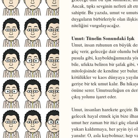
Ancak, tıpkı sevginin nefreti alt 
sahiptir. Bu yazıda, umut ve umut
duyguların birbirleriyle olan ilişk
niteliğini vurgulayacağız.
Umut: Tünelin Sonundaki Işık
Umut, insan ruhunun en büyük deste
güç verir, geleceğe dair olumlu bek
pusula gibi, kaybolduğumuzda yö
bile, ufukta beliren bir şafak gibi,
mitolojisinde de kendine yer bulur
kötülükler ve kaos dünyaya yayılı
geriye bir tek umut kalır. Bu hika
önüne serer. Umutsuzluğun en derin 
çıkış yolunu işaret eder.
Umut, insanları harekete geçirir. 
gelecek hayal etmek için bize ilham 
umut her zaman bir itici güç olara
yukarı kaldırmaya, her şeyin iyi o
yanıdır: O, asla kaybolmaz; hep va